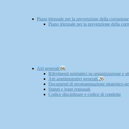
Piano triennale per la prevenzione della corruzione
Piano triennale per la prevenzione della cor
Atti generali
66
Riferimenti normativi su organizzazione e at
Atti amministrativi generali
26
Documenti di programmazione strategico-ge
Statuti e leggi regionali
Codice disciplinare e codice di condotta