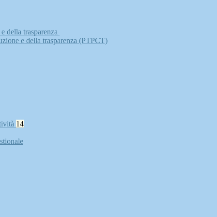
 e della trasparenza
ruzione e della trasparenza (PTPCT)
tività
14
stionale