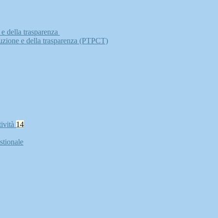
 e della trasparenza
ruzione e della trasparenza (PTPCT)
tività
14
stionale