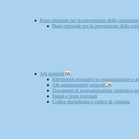
Piano triennale per la prevenzione della corruzione
Piano triennale per la prevenzione della cor
Atti generali
66
Riferimenti normativi su organizzazione e at
Atti amministrativi generali
26
Documenti di programmazione strategico-ge
Statuti e leggi regionali
Codice disciplinare e codice di condotta