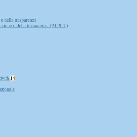
 e della trasparenza
ruzione e della trasparenza (PTPCT)
tività
14
stionale