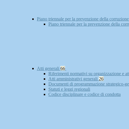
Piano triennale per la prevenzione della corruzione
Piano triennale per la prevenzione della cor
Atti generali
66
Riferimenti normativi su organizzazione e at
Atti amministrativi generali
26
Documenti di programmazione strategico-ge
Statuti e leggi regionali
Codice disciplinare e codice di condotta