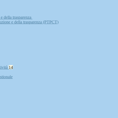
 e della trasparenza
ruzione e della trasparenza (PTPCT)
tività
14
stionale