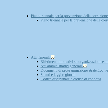
Piano triennale per la prevenzione della corruzione
Piano triennale per la prevenzione della cor
Atti generali
66
Riferimenti normativi su organizzazione e at
Atti amministrativi generali
26
Documenti di programmazione strategico-ge
Statuti e leggi regionali
Codice disciplinare e codice di condotta