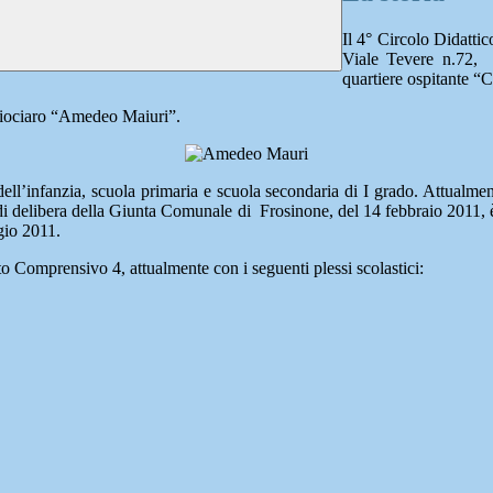
Il 4° Circolo Didattic
Viale Tevere n.72, s
quartiere ospitante “
o ciociaro “Amedeo Maiuri”.
 dell’infanzia, scuola primaria e scuola secondaria di I grado. Attualmen
di delibera della Giunta Comunale di Frosinone, del 14 febbraio 2011, è 
gio 2011.
to Comprensivo 4, attualmente con i seguenti plessi scolastici: