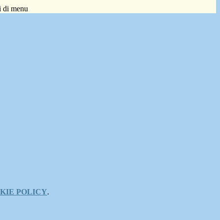
i di menu
KIE POLICY
.