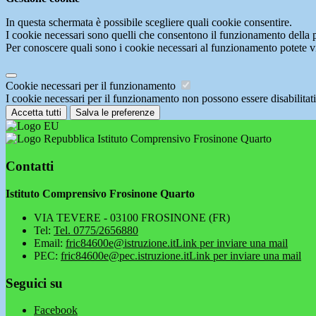
In questa schermata è possibile scegliere quali cookie consentire.
I cookie necessari sono quelli che consentono il funzionamento della pi
Per conoscere quali sono i cookie necessari al funzionamento potete v
Cookie necessari per il funzionamento
I cookie necessari per il funzionamento non possono essere disabilitati.
Accetta tutti
Salva le preferenze
Istituto Comprensivo Frosinone Quarto
Contatti
Istituto Comprensivo Frosinone Quarto
VIA TEVERE - 03100 FROSINONE (FR)
Tel:
Tel. 0775/2656880
Email:
fric84600e@istruzione.it
Link per inviare una mail
PEC:
fric84600e@pec.istruzione.it
Link per inviare una mail
Seguici su
Facebook