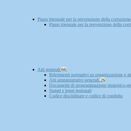
Piano triennale per la prevenzione della corruzione
Piano triennale per la prevenzione della cor
Atti generali
66
Riferimenti normativi su organizzazione e at
Atti amministrativi generali
26
Documenti di programmazione strategico-ge
Statuti e leggi regionali
Codice disciplinare e codice di condotta