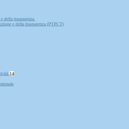
 e della trasparenza
ruzione e della trasparenza (PTPCT)
tività
14
stionale