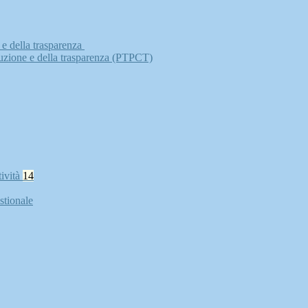
 e della trasparenza
ruzione e della trasparenza (PTPCT)
tività
14
stionale