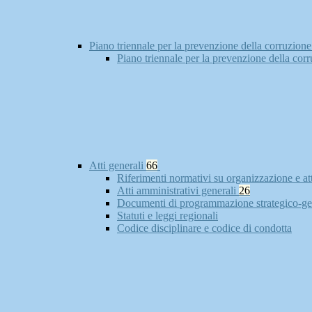
Piano triennale per la prevenzione della corruzione
Piano triennale per la prevenzione della cor
Atti generali
66
Riferimenti normativi su organizzazione e at
Atti amministrativi generali
26
Documenti di programmazione strategico-ge
Statuti e leggi regionali
Codice disciplinare e codice di condotta