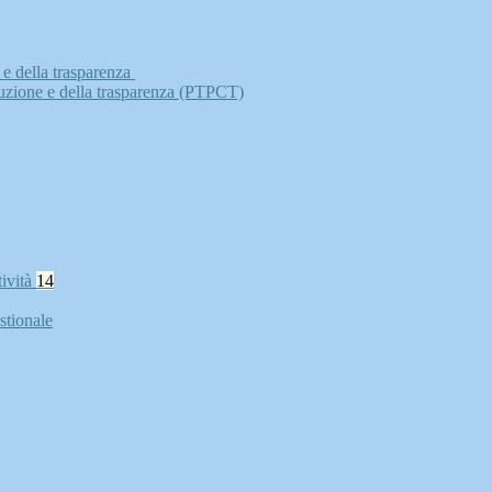
 e della trasparenza
ruzione e della trasparenza (PTPCT)
tività
14
stionale