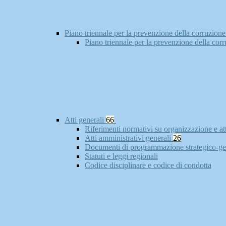
Piano triennale per la prevenzione della corruzione
Piano triennale per la prevenzione della cor
Atti generali
66
Riferimenti normativi su organizzazione e at
Atti amministrativi generali
26
Documenti di programmazione strategico-ge
Statuti e leggi regionali
Codice disciplinare e codice di condotta