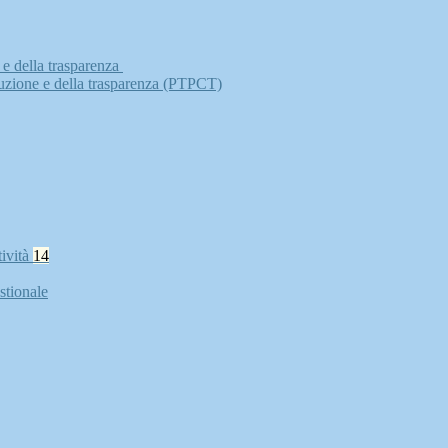
 e della trasparenza
ruzione e della trasparenza (PTPCT)
tività
14
stionale