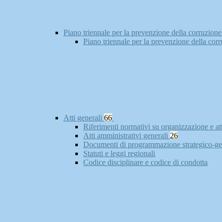
Piano triennale per la prevenzione della corruzione
Piano triennale per la prevenzione della cor
Atti generali
66
Riferimenti normativi su organizzazione e at
Atti amministrativi generali
26
Documenti di programmazione strategico-ge
Statuti e leggi regionali
Codice disciplinare e codice di condotta