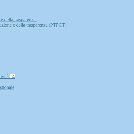
 e della trasparenza
ruzione e della trasparenza (PTPCT)
tività
14
stionale