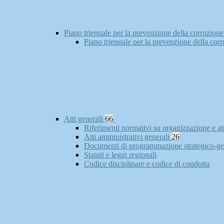
Piano triennale per la prevenzione della corruzione
Piano triennale per la prevenzione della cor
Atti generali
66
Riferimenti normativi su organizzazione e at
Atti amministrativi generali
26
Documenti di programmazione strategico-ge
Statuti e leggi regionali
Codice disciplinare e codice di condotta