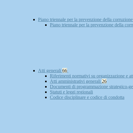
Piano triennale per la prevenzione della corruzione
Piano triennale per la prevenzione della cor
Atti generali
66
Riferimenti normativi su organizzazione e at
Atti amministrativi generali
26
Documenti di programmazione strategico-ge
Statuti e leggi regionali
Codice disciplinare e codice di condotta