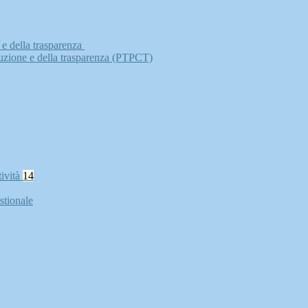
 e della trasparenza
ruzione e della trasparenza (PTPCT)
tività
14
stionale