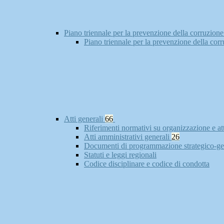
Piano triennale per la prevenzione della corruzione
Piano triennale per la prevenzione della cor
Atti generali
66
Riferimenti normativi su organizzazione e at
Atti amministrativi generali
26
Documenti di programmazione strategico-ge
Statuti e leggi regionali
Codice disciplinare e codice di condotta