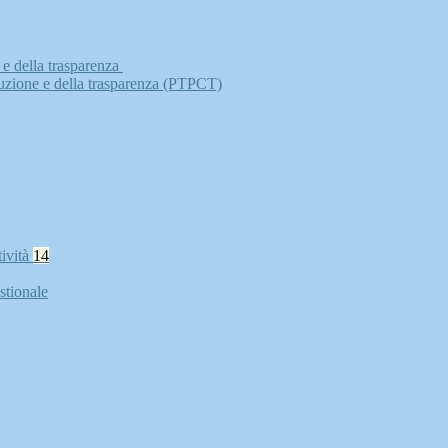
 e della trasparenza
ruzione e della trasparenza (PTPCT)
tività
14
stionale