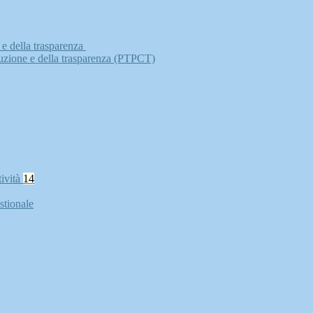
 e della trasparenza
ruzione e della trasparenza (PTPCT)
tività
14
stionale