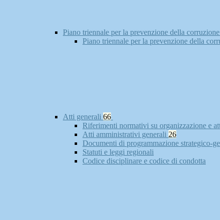
Piano triennale per la prevenzione della corruzione
Piano triennale per la prevenzione della cor
Atti generali
66
Riferimenti normativi su organizzazione e at
Atti amministrativi generali
26
Documenti di programmazione strategico-ge
Statuti e leggi regionali
Codice disciplinare e codice di condotta