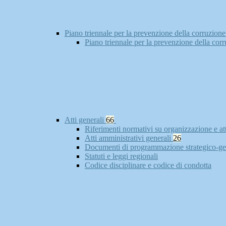
Piano triennale per la prevenzione della corruzione
Piano triennale per la prevenzione della cor
Atti generali
66
Riferimenti normativi su organizzazione e at
Atti amministrativi generali
26
Documenti di programmazione strategico-ge
Statuti e leggi regionali
Codice disciplinare e codice di condotta