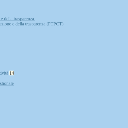
 e della trasparenza
ruzione e della trasparenza (PTPCT)
tività
14
stionale