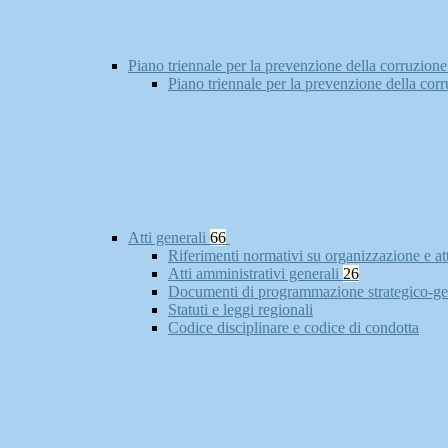
Piano triennale per la prevenzione della corruzione
Piano triennale per la prevenzione della cor
Atti generali
66
Riferimenti normativi su organizzazione e at
Atti amministrativi generali
26
Documenti di programmazione strategico-ge
Statuti e leggi regionali
Codice disciplinare e codice di condotta