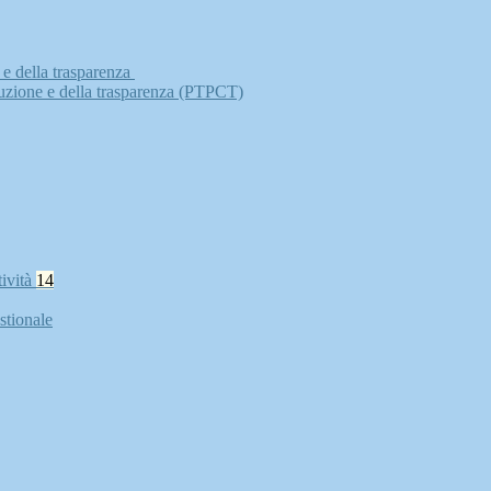
 e della trasparenza
ruzione e della trasparenza (PTPCT)
tività
14
stionale