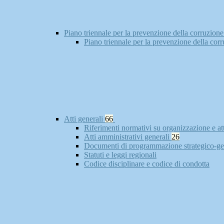
Piano triennale per la prevenzione della corruzione
Piano triennale per la prevenzione della cor
Atti generali
66
Riferimenti normativi su organizzazione e at
Atti amministrativi generali
26
Documenti di programmazione strategico-ge
Statuti e leggi regionali
Codice disciplinare e codice di condotta