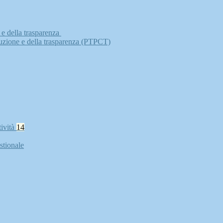
 e della trasparenza
ruzione e della trasparenza (PTPCT)
tività
14
stionale