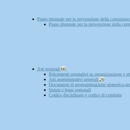
Piano triennale per la prevenzione della corruzione
Piano triennale per la prevenzione della cor
Atti generali
66
Riferimenti normativi su organizzazione e at
Atti amministrativi generali
26
Documenti di programmazione strategico-ge
Statuti e leggi regionali
Codice disciplinare e codice di condotta