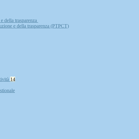
 e della trasparenza
ruzione e della trasparenza (PTPCT)
tività
14
stionale