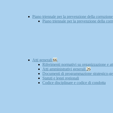
Piano triennale per la prevenzione della corruzione
Piano triennale per la prevenzione della cor
Atti generali
66
Riferimenti normativi su organizzazione e at
Atti amministrativi generali
26
Documenti di programmazione strategico-ge
Statuti e leggi regionali
Codice disciplinare e codice di condotta