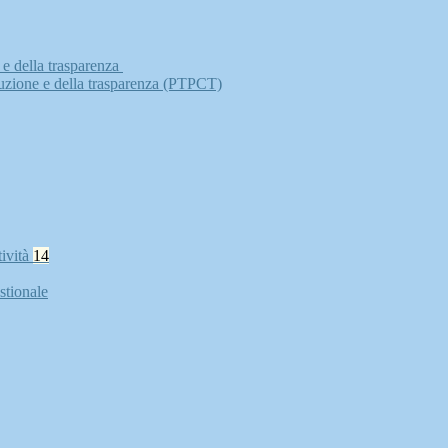
 e della trasparenza
ruzione e della trasparenza (PTPCT)
tività
14
stionale