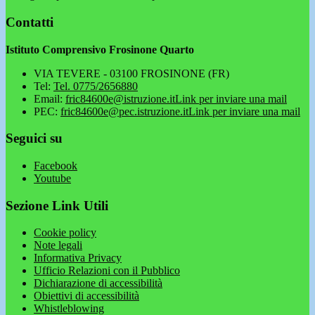
Contatti
Istituto Comprensivo Frosinone Quarto
VIA TEVERE - 03100 FROSINONE (FR)
Tel:
Tel. 0775/2656880
Email:
fric84600e@istruzione.it
Link per inviare una mail
PEC:
fric84600e@pec.istruzione.it
Link per inviare una mail
Seguici su
Facebook
Youtube
Sezione Link Utili
Cookie policy
Note legali
Informativa Privacy
Ufficio Relazioni con il Pubblico
Dichiarazione di accessibilità
Obiettivi di accessibilità
Whistleblowing