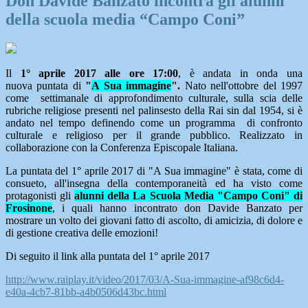
Don Davide Banzato incontra gli alunni
della scuola media “Campo Coni”
Il
1° aprile 2017 alle ore 17:00
, è andata in onda una
nuova puntata di
"
A Sua immagine
".
Nato nell'ottobre del 1997
come settimanale di approfondimento culturale, sulla scia delle
rubriche religiose presenti nel palinsesto della Rai sin dal 1954, si è
andato nel tempo definendo come un programma di confronto
culturale e religioso per il grande pubblico. Realizzato in
collaborazione con la Conferenza Episcopale Italiana.
La puntata del 1° aprile 2017 di "A Sua immagine" è stata, come di
consueto, all'insegna della contemporaneità ed ha visto come
protagonisti gli
alunni della La Scuola Media "Campo Coni" di
Frosinone
, i quali hanno incontrato don Davide Banzato per
mostrare un volto dei giovani fatto di ascolto, di amicizia, di dolore e
di gestione creativa delle emozioni!
Di seguito il link alla puntata del 1° aprile 2017
http://www.raiplay.it/video/2017/03/A-Sua-immagine-af98c6d4-
e40a-4cb7-81bb-a4b0506d43bc.html