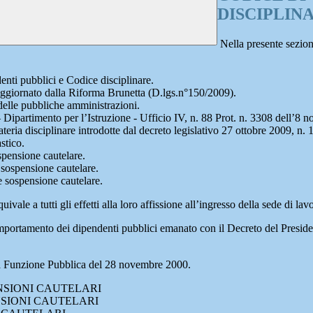
DISCIPLIN
Nella presente sezion
ti pubblici e Codice disciplinare.
ggiornato dalla Riforma Brunetta (D.lgs.n°150/2009).
elle pubbliche amministrazioni.
ipartimento per l’Istruzione - Ufficio IV, n. 88 Prot. n. 3308 dell’8 n
eria disciplinare introdotte dal decreto legislativo 27 ottobre 2009, n. 1
stico.
spensione cautelare.
e sospensione cautelare.
 e sospensione cautelare.
ivale a tutti gli effetti alla loro affissione all’ingresso della sede di l
mportamento dei dipendenti pubblici emanato con il Decreto del Preside
lla Funzione Pubblica del 28 novembre 2000.
ENSIONI CAUTELARI
NSIONI CAUTELARI