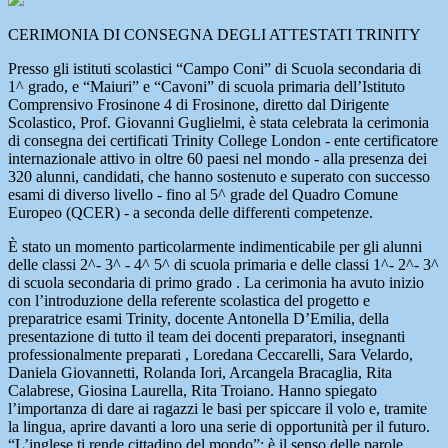
CERIMONIA DI CONSEGNA DEGLI ATTESTATI TRINITY
Presso gli istituti scolastici “Campo Coni” di Scuola secondaria di
1^ grado, e “Maiuri” e “Cavoni” di scuola primaria dell’Istituto
Comprensivo Frosinone 4 di Frosinone, diretto dal Dirigente
Scolastico, Prof. Giovanni Guglielmi, è stata celebrata la cerimonia
di consegna dei certificati Trinity College London - ente certificatore
internazionale attivo in oltre 60 paesi nel mondo - alla presenza dei
320 alunni, candidati, che hanno sostenuto e superato con successo
esami di diverso livello - fino al 5^ grade del Quadro Comune
Europeo (QCER) - a seconda delle differenti competenze.
È stato un momento particolarmente indimenticabile per gli alunni
delle classi 2^- 3^ - 4^ 5^ di scuola primaria e delle classi 1^- 2^- 3^
di scuola secondaria di primo grado . La cerimonia ha avuto inizio
con l’introduzione della referente scolastica del progetto e
preparatrice esami Trinity, docente Antonella D’Emilia, della
presentazione di tutto il team dei docenti preparatori, insegnanti
professionalmente preparati , Loredana Ceccarelli, Sara Velardo,
Daniela Giovannetti, Rolanda Iori, Arcangela Bracaglia, Rita
Calabrese, Giosina Laurella, Rita Troiano. Hanno spiegato
l’importanza di dare ai ragazzi le basi per spiccare il volo e, tramite
la lingua, aprire davanti a loro una serie di opportunità per il futuro.
“L’inglese ti rende cittadino del mondo”: è il senso delle parole