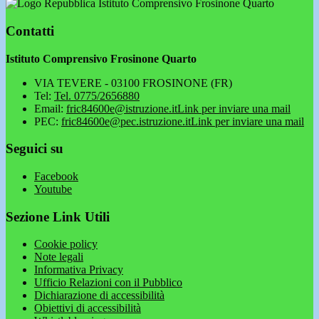
Istituto Comprensivo Frosinone Quarto
Contatti
Istituto Comprensivo Frosinone Quarto
VIA TEVERE - 03100 FROSINONE (FR)
Tel:
Tel. 0775/2656880
Email:
fric84600e@istruzione.it
Link per inviare una mail
PEC:
fric84600e@pec.istruzione.it
Link per inviare una mail
Seguici su
Facebook
Youtube
Sezione Link Utili
Cookie policy
Note legali
Informativa Privacy
Ufficio Relazioni con il Pubblico
Dichiarazione di accessibilità
Obiettivi di accessibilità