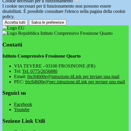
Cookie necessari per il funzionamento
I cookie necessari per il funzionamento non possono essere
disabilitati. È possibile consultare l'elenco nella pagina della cookie
policy.
Accetta tutti
Salva le preferenze
Istituto Comprensivo Frosinone Quarto
Contatti
Istituto Comprensivo Frosinone Quarto
VIA TEVERE - 03100 FROSINONE (FR)
Tel:
Tel. 0775/2656880
Email:
fric84600e@istruzione.it
Link per inviare una mail
PEC:
fric84600e@pec.istruzione.it
Link per inviare una mail
Seguici su
Facebook
Youtube
Sezione Link Utili