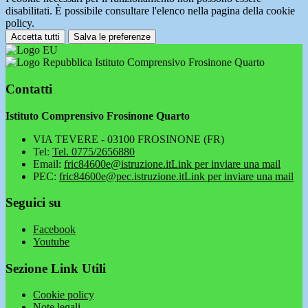
disabilitati. È possibile consultare l'elenco nella pagina della cookie
policy.
Accetta tutti
Salva le preferenze
Istituto Comprensivo Frosinone Quarto
Contatti
Istituto Comprensivo Frosinone Quarto
VIA TEVERE - 03100 FROSINONE (FR)
Tel:
Tel. 0775/2656880
Email:
fric84600e@istruzione.it
Link per inviare una mail
PEC:
fric84600e@pec.istruzione.it
Link per inviare una mail
Seguici su
Facebook
Youtube
Sezione Link Utili
Cookie policy
Note legali