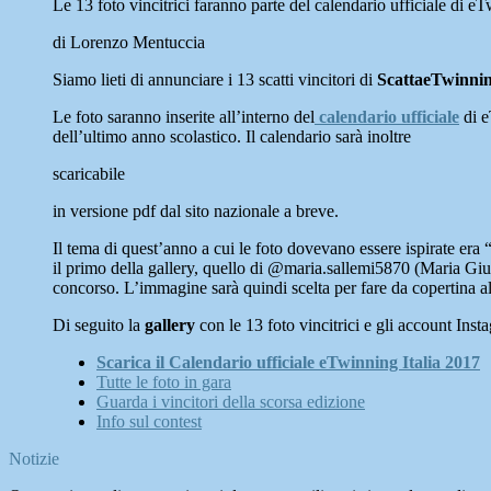
Le 13 foto vincitrici faranno parte del calendario ufficiale di e
di Lorenzo Mentuccia
Siamo lieti di annunciare i 13 scatti vincitori di
ScattaeTwinni
Le foto saranno inserite all’interno del
calendario ufficiale
di e
dell’ultimo anno scolastico. Il calendario sarà inoltre
scaricabile
in versione pdf dal sito nazionale a breve.
Il tema di quest’anno a cui le foto dovevano essere ispirate era “Il
il primo della gallery, quello di @maria.sallemi5870 (Maria Gius
concorso. L’immagine sarà quindi scelta per fare da copertina 
Di seguito la
gallery
con le 13 foto vincitrici e gli account Insta
Scarica il Calendario ufficiale eTwinning Italia 2017
Tutte le foto in gara
Guarda i vincitori della scorsa edizione
Info sul contest
Notizie