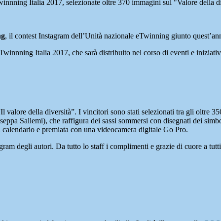
Twinnning Italia 2017, selezionate oltre 370 immagini sul "Valore della d
ng
, il contest Instagram dell’Unità nazionale eTwinning giunto quest’ann
Twinnning Italia 2017, che sarà distribuito nel corso di eventi e iniziativ
 valore della diversità”. I vincitori sono stati selezionati tra gli oltre 35
eppa Sallemi), che raffigura dei sassi sommersi con disegnati dei simboli
al calendario e premiata con una videocamera digitale Go Pro.
gram degli autori. Da tutto lo staff i complimenti e grazie di cuore a tutti