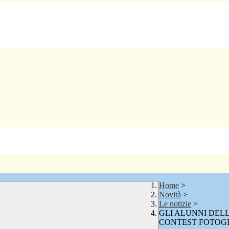
Home
>
Novità
>
Le notizie
>
GLI ALUNNI DEL
CONTEST FOTOG