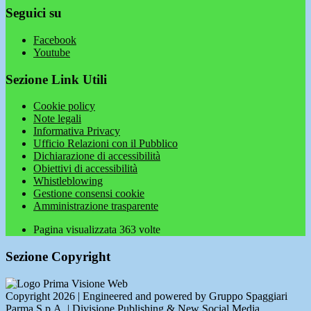
Seguici su
Facebook
Youtube
Sezione Link Utili
Cookie policy
Note legali
Informativa Privacy
Ufficio Relazioni con il Pubblico
Dichiarazione di accessibilità
Obiettivi di accessibilità
Whistleblowing
Gestione consensi cookie
Amministrazione trasparente
Pagina visualizzata
363
volte
Sezione Copyright
Copyright 2026 | Engineered and powered by Gruppo Spaggiari
Parma S.p.A. | Divisione Publishing & New Social Media