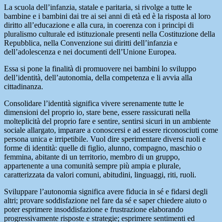
La scuola dell’infanzia, statale e paritaria, si rivolge a tutte le
bambine e i bambini dai tre ai sei anni di età ed è la risposta al loro
diritto all’educazione e alla cura, in coerenza con i principi di
pluralismo culturale ed istituzionale presenti nella Costituzione della
Repubblica, nella Convenzione sui diritti dell’infanzia e
dell’adolescenza e nei documenti dell’Unione Europea.
Essa si pone la finalità di promuovere nei bambini lo sviluppo
dell’identità, dell’autonomia, della competenza e li avvia alla
cittadinanza.
Consolidare l’identità significa vivere serenamente tutte le
dimensioni del proprio io, stare bene, essere rassicurati nella
molteplicità del proprio fare e sentire, sentirsi sicuri in un ambiente
sociale allargato, imparare a conoscersi e ad essere riconosciuti come
persona unica e irripetibile. Vuol dire sperimentare diversi ruoli e
forme di identità: quelle di figlio, alunno, compagno, maschio o
femmina, abitante di un territorio, membro di un gruppo,
appartenente a una comunità sempre più ampia e plurale,
caratterizzata da valori comuni, abitudini, linguaggi, riti, ruoli.
Sviluppare l’autonomia significa avere fiducia in sé e fidarsi degli
altri; provare soddisfazione nel fare da sé e saper chiedere aiuto o
poter esprimere insoddisfazione e frustrazione elaborando
progressivamente risposte e strategie; esprimere sentimenti ed