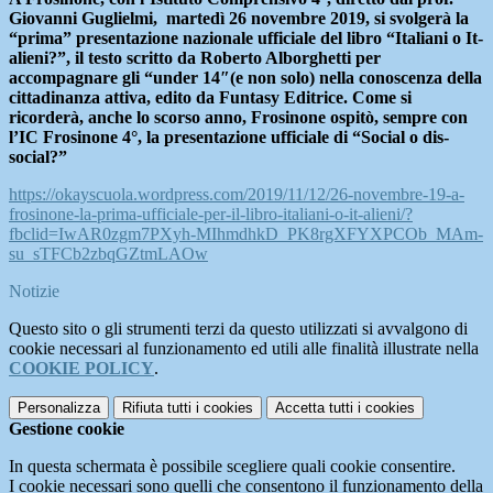
Giovanni Guglielmi, martedì 26 novembre 2019, si svolgerà la
“prima” presentazione nazionale ufficiale del libro “Italiani o It-
alieni?”, il testo scritto da Roberto Alborghetti per
accompagnare gli “under 14″(e non solo) nella conoscenza della
cittadinanza attiva, edito da Funtasy Editrice. Come si
ricorderà, anche lo scorso anno, Frosinone ospitò, sempre con
l’IC Frosinone 4°, la presentazione ufficiale di “Social o dis-
social?”
https://okayscuola.wordpress.com/2019/11/12/26-novembre-19-a-
frosinone-la-prima-ufficiale-per-il-libro-italiani-o-it-alieni/?
fbclid=IwAR0zgm7PXyh-MIhmdhkD_PK8rgXFYXPCOb_MAm-
su_sTFCb2zbqGZtmLAOw
Notizie
Questo sito o gli strumenti terzi da questo utilizzati si avvalgono di
cookie necessari al funzionamento ed utili alle finalità illustrate nella
COOKIE POLICY
.
Personalizza
Rifiuta tutti
i cookies
Accetta tutti
i cookies
Gestione cookie
In questa schermata è possibile scegliere quali cookie consentire.
I cookie necessari sono quelli che consentono il funzionamento della