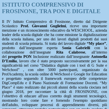
ISTITUTO COMPRENSIVO DI
FROSINONE, TRA PON E DIGITALE
Il IV Istituto Comprensivo di Frosinone, diretto dal Dirigente
Scolastico
Prof. Giovanni Guglielmi
, riceve una importante
menzione e un riconoscimento educativo da WESCHOOL, azienda
leader della scuola digitale che ha come missione la digitalizzazione
della scuola italiana, per uno dei lavori digitali prodotti dai suoi
studenti di scuola primaria. Si tratta del lavoro digitale
“My place”
,
prodotto dall’insegnante esperta
Sonia Gabrielli
con la
collaborazione dell’insegnate
Rita Calabrese
, all’interno
del
progetto PON
Inclusione realizzato dall’insegnante
Antonella
D’Emilia
, lavoro che è stato proposto successivamente per la sua
significatività nel corso “Didattica digitale con i tool di G Suite e
WeSchool” , con oltre 5000 partecipanti, organizzato da
ProfAcademy, la scuola online di WeSchool e Google for Education
e progettato seguendo il framework europeo delle competenze
DigCompEdu e il Piano Nazionale di Formazione Docenti. “My
Place” è stato realizzato dai piccoli alunni della scuola ciociara nel
giugno 2018, per raccontare la città di FROSINONE, con
l’obiettivo di educare all'uso corretto degli strumenti tecnologici,
mostrando loro come fare e fornendo l'esempio quotidiano
dell'adulto, sviluppare processi di apprendimento diversi, più