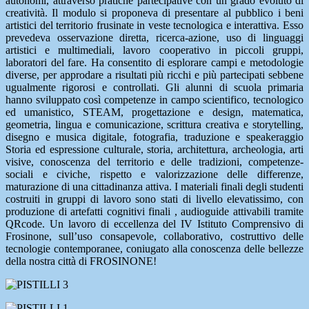
autonomi, attraverso pratiche partecipative con un grado evoluto di
creatività. Il modulo si proponeva di presentare al pubblico i beni
artistici del territorio frusinate in veste tecnologica e interattiva. Esso
prevedeva osservazione diretta, ricerca-azione, uso di linguaggi
artistici e multimediali, lavoro cooperativo in piccoli gruppi,
laboratori del fare. Ha consentito di esplorare campi e metodologie
diverse, per approdare a risultati più ricchi e più partecipati sebbene
ugualmente rigorosi e controllati. Gli alunni di scuola primaria
hanno sviluppato così competenze in campo scientifico, tecnologico
ed umanistico, STEAM, progettazione e design, matematica,
geometria, lingua e comunicazione, scrittura creativa e storytelling,
disegno e musica digitale, fotografia, traduzione e speakeraggio
Storia ed espressione culturale, storia, architettura, archeologia, arti
visive, conoscenza del territorio e delle tradizioni, competenze-
sociali e civiche, rispetto e valorizzazione delle differenze,
maturazione di una cittadinanza attiva. I materiali finali degli studenti
costruiti in gruppi di lavoro sono stati di livello elevatissimo, con
produzione di artefatti cognitivi finali , audioguide attivabili tramite
QRcode. Un lavoro di eccellenza del IV Istituto Comprensivo di
Frosinone, sull’uso consapevole, collaborativo, costruttivo delle
tecnologie contemporanee, coniugato alla conoscenza delle bellezze
della nostra città di FROSINONE!