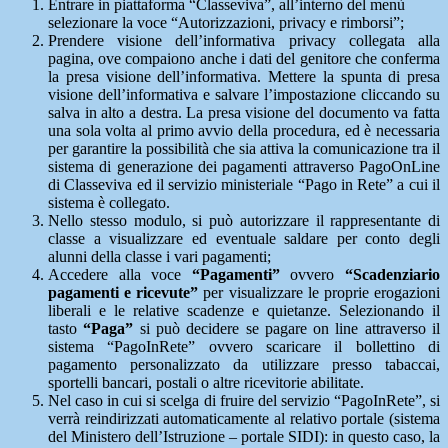
Entrare in piattaforma “Classeviva”, all’interno del menù
selezionare la voce “Autorizzazioni, privacy e rimborsi”;
Prendere visione dell’informativa privacy collegata alla
pagina, ove compaiono anche i dati del genitore che conferma
la presa visione dell’informativa. Mettere la spunta di presa
visione dell’informativa e salvare l’impostazione cliccando su
salva in alto a destra. La presa visione del documento va fatta
una sola volta al primo avvio della procedura, ed è necessaria
per garantire la possibilità che sia attiva la comunicazione tra il
sistema di generazione dei pagamenti attraverso PagoOnLine
di Classeviva ed il servizio ministeriale “Pago in Rete” a cui il
sistema è collegato.
Nello stesso modulo, si può autorizzare il rappresentante di
classe a visualizzare ed eventuale saldare per conto degli
alunni della classe i vari pagamenti;
Accedere alla voce
“Pagamenti”
ovvero
“Scadenziario
pagamenti e ricevute”
per visualizzare le proprie erogazioni
liberali e le relative scadenze e quietanze. Selezionando il
tasto
“Paga”
si può decidere se pagare on line attraverso il
sistema “PagoInRete” ovvero scaricare il bollettino di
pagamento personalizzato da utilizzare presso tabaccai,
sportelli bancari, postali o altre ricevitorie abilitate.
Nel caso in cui si scelga di fruire del servizio “PagoInRete”, si
verrà reindirizzati automaticamente al relativo portale (sistema
del Ministero dell’Istruzione – portale SIDI): in questo caso, la