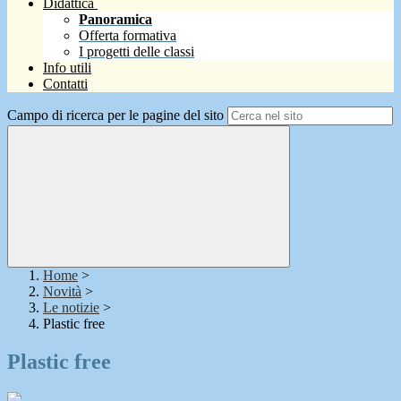
Didattica
Panoramica
Offerta formativa
I progetti delle classi
Info utili
Contatti
Campo di ricerca per le pagine del sito
Home
>
Novità
>
Le notizie
>
Plastic free
Plastic free