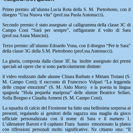
Primo premio: all’alunna Lucia Rota della S. M. Pietrobono, con il
disegno “Una Nuova vita” (prof.ssa Paola Antonucci).
Secondo premio: è stato assegnato al calligramma della classe 3C di
Campo Coni “Sarà per sempre”, raffigurante il volto di Sara
(prof.ssa Anna Mancini).
Terzo premio: all’alunno Edoardo Vona, con il disegno “Per te Sara”
della classe 3G della S.M. Pietrobono (prof.ssa Antonucci).
La giuria, composta dalla classe 3F, ha inoltre assegnato dei premi
speciali ad opere che si sono particolarmente distinte:
il video realizzato dalle alunne Chiara Barbato e Miriam Troiani (S.
M. Campo Coni); il racconto di Francesco Volpari “La leggenda
delle cinque emozioni” (S. M. Aldo Moro) e la poesia in lingua
spagnola “Hola pequeña mariposa” delle alunne Beatrice Sellari,
Sofia Borgno e Claudia Armeni (S. M. Campo Coni).
La squadra di calcio del Frosinone ha fatto una bellissima sorpresa ai
presenti, regalando ai genitori della ragazza una maglia da gioco
ufficiale personalizzata con il nome di Sara e il numero 1.
L’allenatore Baroni e il capitano Frara hanno emozionato la platea
con riflessioni personali molto significative. Ne citiamo una: “Il