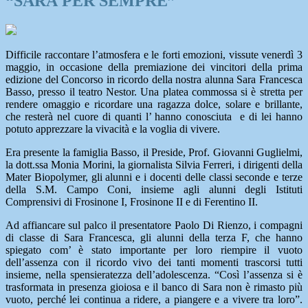
“SARÀ PER SEMPRE”
Difficile raccontare l’atmosfera e le forti emozioni, vissute venerdì 3
maggio, in occasione della premiazione dei vincitori della prima
edizione del Concorso in ricordo della nostra alunna Sara Francesca
Basso, presso il teatro Nestor. Una platea commossa si è stretta per
rendere omaggio e ricordare una ragazza dolce, solare e brillante,
che resterà nel cuore di quanti l’ hanno conosciuta e di lei hanno
potuto apprezzare la vivacità e la voglia di vivere.
Era presente la famiglia Basso, il Preside, Prof. Giovanni Guglielmi,
la dott.ssa Monia Morini, la giornalista Silvia Ferreri, i dirigenti della
Mater Biopolymer, gli alunni e i docenti delle classi seconde e terze
della S.M. Campo Coni, insieme agli alunni degli Istituti
Comprensivi di Frosinone I, Frosinone II e di Ferentino II.
Ad affiancare sul palco il presentatore Paolo Di Rienzo, i compagni
di classe di Sara Francesca, gli alunni della terza F, che hanno
spiegato com’ è stato importante per loro riempire il vuoto
dell’assenza con il ricordo vivo dei tanti momenti trascorsi tutti
insieme, nella spensieratezza dell’adolescenza. “Così l’assenza si è
trasformata in presenza gioiosa e il banco di Sara non è rimasto più
vuoto, perché lei continua a ridere, a piangere e a vivere tra loro”.