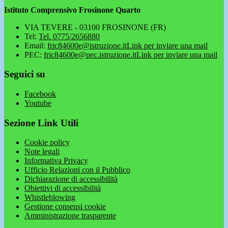
Istituto Comprensivo Frosinone Quarto
VIA TEVERE - 03100 FROSINONE (FR)
Tel:
Tel. 0775/2656880
Email:
fric84600e@istruzione.it
Link per inviare una mail
PEC:
fric84600e@pec.istruzione.it
Link per inviare una mail
Seguici su
Facebook
Youtube
Sezione Link Utili
Cookie policy
Note legali
Informativa Privacy
Ufficio Relazioni con il Pubblico
Dichiarazione di accessibilità
Obiettivi di accessibilità
Whistleblowing
Gestione consensi cookie
Amministrazione trasparente