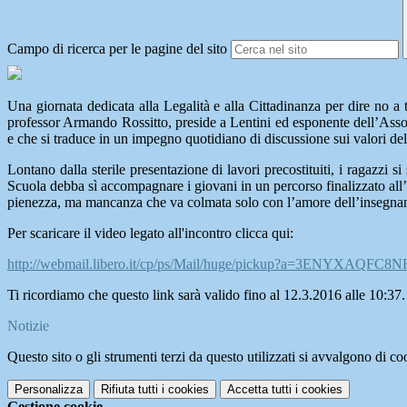
Campo di ricerca per le pagine del sito
Una giornata dedicata alla Legalità e alla Cittadinanza per dire no 
professor Armando Rossitto, preside a Lentini ed esponente dell’Assoc
e che si traduce in un impegno quotidiano di discussione sui valori del
Lontano dalla sterile presentazione di lavori precostituiti, i ragazzi
Scuola debba sì accompagnare i giovani in un percorso finalizzato all
pienezza, ma mancanza che va colmata solo con l’amore dell’insegnan
Per scaricare il video legato all'incontro clicca qui:
http://webmail.libero.it/cp/ps/Mail/huge/pickup?a=3ENYXA
Ti ricordiamo che questo link sarà valido fino al 12.3.2016 alle 10:37.
Notizie
Questo sito o gli strumenti terzi da questo utilizzati si avvalgono di coo
Personalizza
Rifiuta tutti
i cookies
Accetta tutti
i cookies
Gestione cookie