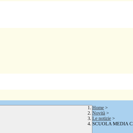
Home
>
Novità
>
Le notizie
>
SCUOLA MEDIA C