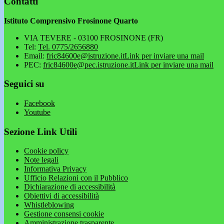
Contatti
Istituto Comprensivo Frosinone Quarto
VIA TEVERE - 03100 FROSINONE (FR)
Tel:
Tel. 0775/2656880
Email:
fric84600e@istruzione.it
Link per inviare una mail
PEC:
fric84600e@pec.istruzione.it
Link per inviare una mail
Seguici su
Facebook
Youtube
Sezione Link Utili
Cookie policy
Note legali
Informativa Privacy
Ufficio Relazioni con il Pubblico
Dichiarazione di accessibilità
Obiettivi di accessibilità
Whistleblowing
Gestione consensi cookie
Amministrazione trasparente