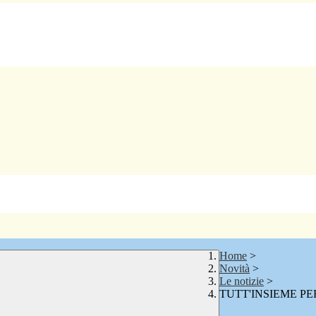
Home
>
Novità
>
Le notizie
>
TUTT'INSIEME PER