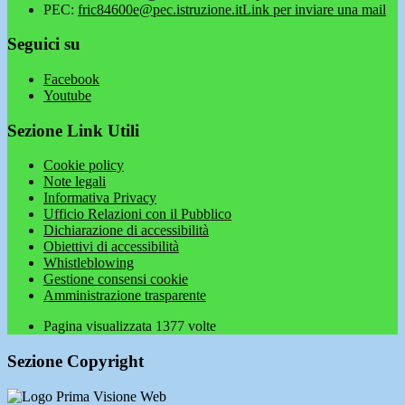
PEC:
fric84600e@pec.istruzione.it
Link per inviare una mail
Seguici su
Facebook
Youtube
Sezione Link Utili
Cookie policy
Note legali
Informativa Privacy
Ufficio Relazioni con il Pubblico
Dichiarazione di accessibilità
Obiettivi di accessibilità
Whistleblowing
Gestione consensi cookie
Amministrazione trasparente
Pagina visualizzata
1377
volte
Sezione Copyright