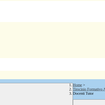
Home
>
Tirocinio Formativo A
Docenti Tutor