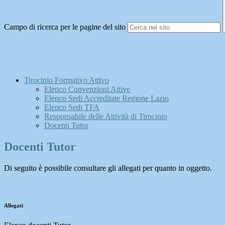
Campo di ricerca per le pagine del sito
Tirocinio Formativo Attivo
Elenco Convenzioni Attive
Elenco Sedi Accreditate Regione Lazio
Elenco Sedi TFA
Responsabile delle Attività di Tirocinio
Docenti Tutor
Docenti Tutor
Di seguito è possibile consultare gli allegati per quanto in oggetto.
Allegati