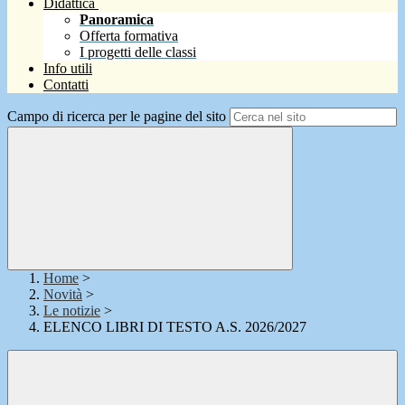
Didattica
Panoramica
Offerta formativa
I progetti delle classi
Info utili
Contatti
Campo di ricerca per le pagine del sito
Home
>
Novità
>
Le notizie
>
ELENCO LIBRI DI TESTO A.S. 2026/2027