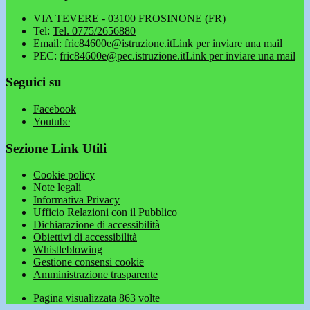
VIA TEVERE - 03100 FROSINONE (FR)
Tel:
Tel. 0775/2656880
Email:
fric84600e@istruzione.it
Link per inviare una mail
PEC:
fric84600e@pec.istruzione.it
Link per inviare una mail
Seguici su
Facebook
Youtube
Sezione Link Utili
Cookie policy
Note legali
Informativa Privacy
Ufficio Relazioni con il Pubblico
Dichiarazione di accessibilità
Obiettivi di accessibilità
Whistleblowing
Gestione consensi cookie
Amministrazione trasparente
Pagina visualizzata
863
volte