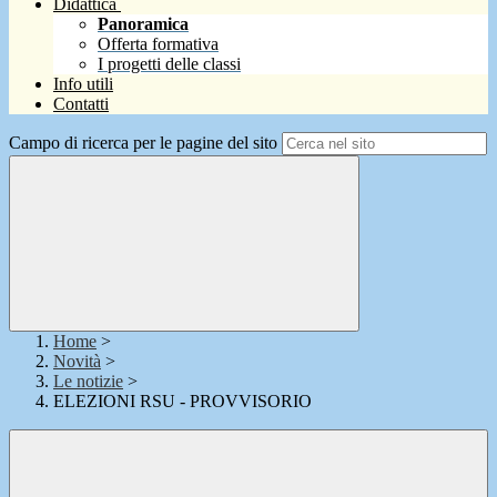
Didattica
Panoramica
Offerta formativa
I progetti delle classi
Info utili
Contatti
Campo di ricerca per le pagine del sito
Home
>
Novità
>
Le notizie
>
ELEZIONI RSU - PROVVISORIO