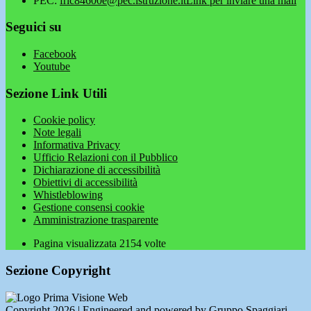
PEC:
fric84600e@pec.istruzione.it
Link per inviare una mail
Seguici su
Facebook
Youtube
Sezione Link Utili
Cookie policy
Note legali
Informativa Privacy
Ufficio Relazioni con il Pubblico
Dichiarazione di accessibilità
Obiettivi di accessibilità
Whistleblowing
Gestione consensi cookie
Amministrazione trasparente
Pagina visualizzata
2154
volte
Sezione Copyright
Copyright 2026 | Engineered and powered by Gruppo Spaggiari