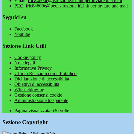
Email:
fric84600e@istruzione.it
Link per inviare una mail
PEC:
fric84600e@pec.istruzione.it
Link per inviare una mail
Seguici su
Facebook
Youtube
Sezione Link Utili
Cookie policy
Note legali
Informativa Privacy
Ufficio Relazioni con il Pubblico
Dichiarazione di accessibilità
Obiettivi di accessibilità
Whistleblowing
Gestione consensi cookie
Amministrazione trasparente
Pagina visualizzata
636
volte
Sezione Copyright