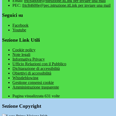
Email:
fric84600e@istruzione.it
Link per inviare una mail
PEC:
fric84600e@pec.istruzione.it
Link per inviare una mail
Seguici su
Facebook
Youtube
Sezione Link Utili
Cookie policy
Note legali
Informativa Privacy
Ufficio Relazioni con il Pubblico
Dichiarazione di accessibilità
Obiettivi di accessibilità
Whistleblowing
Gestione consensi cookie
Amministrazione trasparente
Pagina visualizzata
631
volte
Sezione Copyright