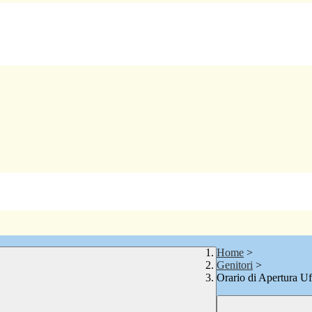
Home
>
Genitori
>
Orario di Apertura Uf