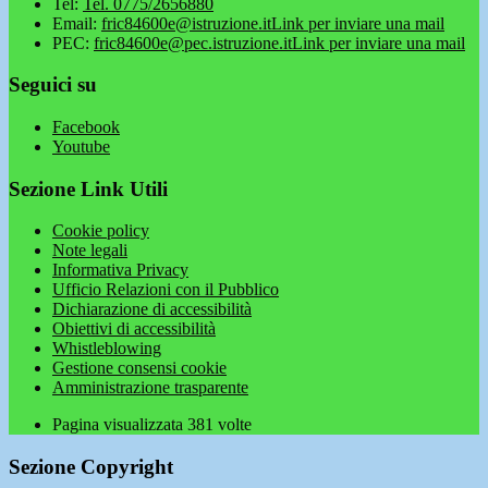
Tel:
Tel. 0775/2656880
Email:
fric84600e@istruzione.it
Link per inviare una mail
PEC:
fric84600e@pec.istruzione.it
Link per inviare una mail
Seguici su
Facebook
Youtube
Sezione Link Utili
Cookie policy
Note legali
Informativa Privacy
Ufficio Relazioni con il Pubblico
Dichiarazione di accessibilità
Obiettivi di accessibilità
Whistleblowing
Gestione consensi cookie
Amministrazione trasparente
Pagina visualizzata
381
volte
Sezione Copyright