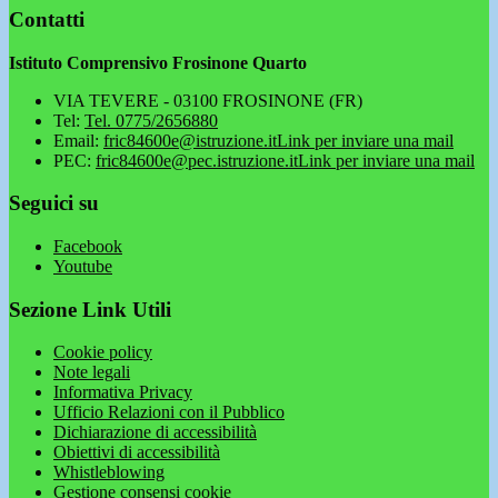
Contatti
Istituto Comprensivo Frosinone Quarto
VIA TEVERE - 03100 FROSINONE (FR)
Tel:
Tel. 0775/2656880
Email:
fric84600e@istruzione.it
Link per inviare una mail
PEC:
fric84600e@pec.istruzione.it
Link per inviare una mail
Seguici su
Facebook
Youtube
Sezione Link Utili
Cookie policy
Note legali
Informativa Privacy
Ufficio Relazioni con il Pubblico
Dichiarazione di accessibilità
Obiettivi di accessibilità
Whistleblowing
Gestione consensi cookie