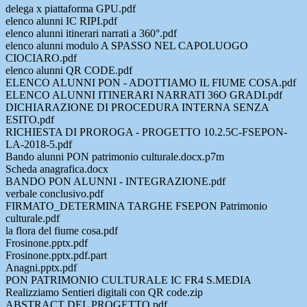
delega x piattaforma GPU.pdf
elenco alunni IC RIPI.pdf
elenco alunni itinerari narrati a 360°.pdf
elenco alunni modulo A SPASSO NEL CAPOLUOGO
CIOCIARO.pdf
elenco alunni QR CODE.pdf
ELENCO ALUNNI PON - ADOTTIAMO IL FIUME COSA.pdf
ELENCO ALUNNI ITINERARI NARRATI 36O GRADI.pdf
DICHIARAZIONE DI PROCEDURA INTERNA SENZA
ESITO.pdf
RICHIESTA DI PROROGA - PROGETTO 10.2.5C-FSEPON-
LA-2018-5.pdf
Bando alunni PON patrimonio culturale.docx.p7m
Scheda anagrafica.docx
BANDO PON ALUNNI - INTEGRAZIONE.pdf
verbale conclusivo.pdf
FIRMATO_DETERMINA TARGHE FSEPON Patrimonio
culturale.pdf
la flora del fiume cosa.pdf
Frosinone.pptx.pdf
Frosinone.pptx.pdf.part
Anagni.pptx.pdf
PON PATRIMONIO CULTURALE IC FR4 S.MEDIA
Realizziamo Sentieri digitali con QR code.zip
ABSTRACT DEL PROGETTO.pdf