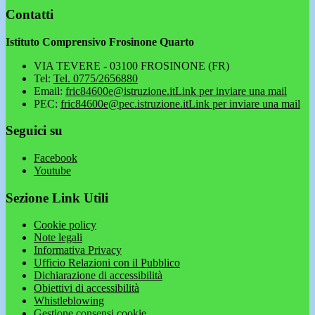
Contatti
Istituto Comprensivo Frosinone Quarto
VIA TEVERE - 03100 FROSINONE (FR)
Tel:
Tel. 0775/2656880
Email:
fric84600e@istruzione.it
Link per inviare una mail
PEC:
fric84600e@pec.istruzione.it
Link per inviare una mail
Seguici su
Facebook
Youtube
Sezione Link Utili
Cookie policy
Note legali
Informativa Privacy
Ufficio Relazioni con il Pubblico
Dichiarazione di accessibilità
Obiettivi di accessibilità
Whistleblowing
Gestione consensi cookie