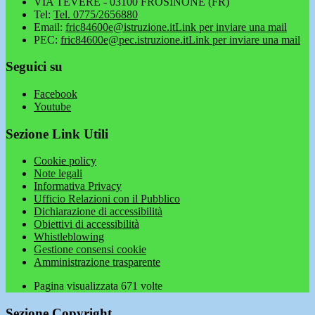
VIA TEVERE - 03100 FROSINONE (FR)
Tel:
Tel. 0775/2656880
Email:
fric84600e@istruzione.it
Link per inviare una mail
PEC:
fric84600e@pec.istruzione.it
Link per inviare una mail
Seguici su
Facebook
Youtube
Sezione Link Utili
Cookie policy
Note legali
Informativa Privacy
Ufficio Relazioni con il Pubblico
Dichiarazione di accessibilità
Obiettivi di accessibilità
Whistleblowing
Gestione consensi cookie
Amministrazione trasparente
Pagina visualizzata
671
volte
Sezione Copyright