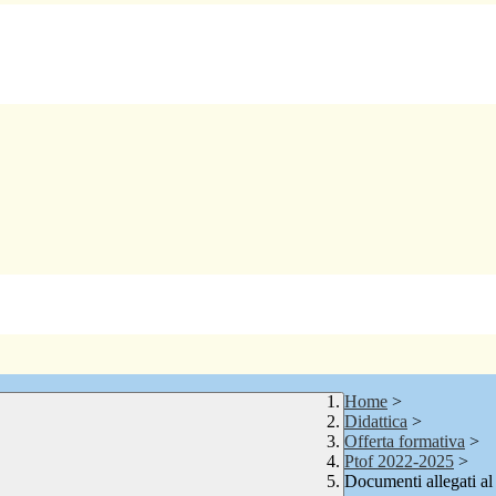
Home
>
Didattica
>
Offerta formativa
>
Ptof 2022-2025
>
Documenti allegati a