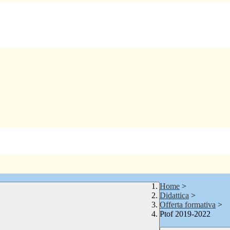
Home
>
Didattica
>
Offerta formativa
>
Ptof 2019-2022