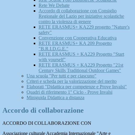
Rete We Debate
Accordo di collaborazione con Consiglio
Regionale del Lazio per iniziative scolastiche
contro la violenza di genere
RETE ERASMUS+ KA229 progetto "Nature's
safety"
Convenzione con Cooperativa Educativa
RETE ERASMUS+ KA 209 Progetto
"B.R.I.D.G.E."
RETE ERASMUS + KA229 Progetto "Start
with yourself"
RETE ERASMUS + KA229 Progetto "21st
Century Skills Traditional Outdoor Games"
Una scuola "Per tutti e per ciascuno"
Criteri e scheda per la valorizzazione del merito
Elaborati "Didattica per competenze e Prove Invalsi"
Quadri di riferimento 1° Ciclo - Prove Invalsi
Miniguida Didattica a distanza
Accordo di collaborazione
ACCORDO DI COLLABORAZIONE CON
Associazione culturale Accademia Internazionale "Arte e