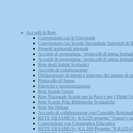
Accordi di Rete
Convenzioni con le Università
Convenzioni con Scuole Secondarie Superiori di I
Progetti territoriali integrati
Accordi di programma / protocolli di intesa formaliz
Accordi di programma / protocolli di intesa formaliz
Rete degli Istituti Scolastici
Accordo di collaborazione
Dichiarazione di intenti e impegno del partner di p
Protocollo di Intesa
Patrocini e sponsorizzazioni
Rete Scuole Green
Rete Nazionale Scuole per la Pace e per i Diritti 
Rete Scuole Polo Biblioteche Scolastiche
Rete We Debate
Accordo di collaborazione con Consiglio Regionale 
RETE ERASMUS+ KA229 progetto "Nature's saf
Convenzione con Cooperativa Educativa
RETE ERASMUS+ KA 209 Progetto "B.R.I.D.G