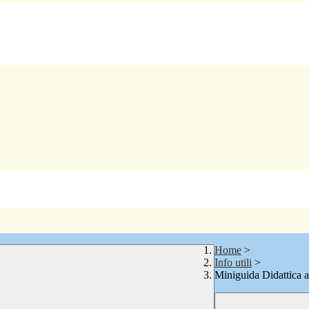
Home
>
Info utili
>
Miniguida Didattica a