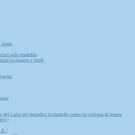
I grado
zati sulla disabilità
zati su disagio e simili
rogetto
Umani
del Lazio per iniziative scolastiche contro la violenza di genere
ety"
.E."