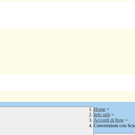
Home
>
Info utili
>
Accordi di Rete
>
Convenzioni con Scuo