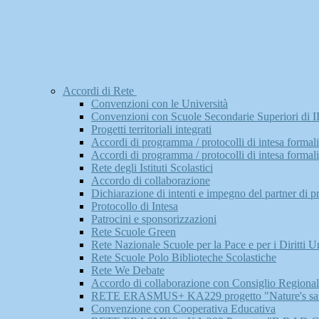
Accordi di Rete
Convenzioni con le Università
Convenzioni con Scuole Secondarie Superiori di I
Progetti territoriali integrati
Accordi di programma / protocolli di intesa formaliz
Accordi di programma / protocolli di intesa formaliz
Rete degli Istituti Scolastici
Accordo di collaborazione
Dichiarazione di intenti e impegno del partner di p
Protocollo di Intesa
Patrocini e sponsorizzazioni
Rete Scuole Green
Rete Nazionale Scuole per la Pace e per i Diritti 
Rete Scuole Polo Biblioteche Scolastiche
Rete We Debate
Accordo di collaborazione con Consiglio Regionale 
RETE ERASMUS+ KA229 progetto "Nature's saf
Convenzione con Cooperativa Educativa