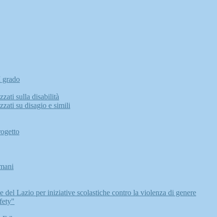
I grado
zati sulla disabilità
zati su disagio e simili
rogetto
Umani
del Lazio per iniziative scolastiche contro la violenza di genere
ety"